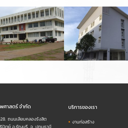
วิทยาลัยราชพฤกษ์
3069 ผู้ชม
 ไพศาสตร์ จำกัด
บริการของเรา
1028. ถนนเลียบคลองรังสิต
•
งานก่อสร้าง
ิปัตย์ อ.ธัญบุรี. จ. ปทุมธานี