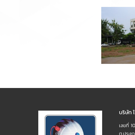
สถานีตำรวจภูธรประจันตคาม จังหวัดปราจีนบุรี
มหา
2699 ผู้ชม
บริษัท
เลขที่ 
ต.ประชาธ